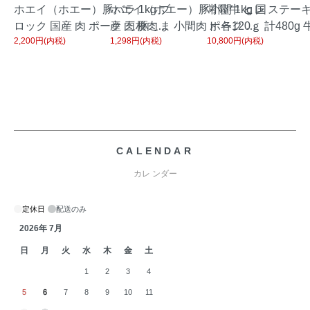
ホエイ（ホエー）豚バラ 1kg ブ
ホエイ（ホエー）豚小間 1kg 国
常陸牛 ヒレ ステーキ
ロック 国産 肉 ポーク 三枚肉
産 肉 豚こま 小間肉 ポーク 炒
ト 各120ｇ 計480g
2,200円(内税)
1,298円(内税)
10,800円(内税)
カルビ 角煮 チャーシュー 焼き
め物 カレー 焼きそば 鍋 肉じゃ
ィレ tenderloin St
豚 BBQ 焼き肉 焼肉 ギフトお中
が 煮物 豚丼 ギフト お中元 お
フト お歳暮 ご贈答 
元 お歳暮 贈答 冷蔵
歳暮 贈答 冷蔵
和牛 茨城県産 A4 A5
CALENDAR
カレ ンダー
定休日
配送のみ
2026年 7月
日
月
火
水
木
金
土
1
2
3
4
5
6
7
8
9
10
11