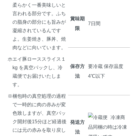
柔らかく一番美味しいと
言われる部分です。ふち
賞味期
の脂身の部分にも旨みが
7日間
限
凝縮されているんです
よ。生姜焼き、豚丼、焼
肉などに向いています。
ホエイ豚ローススライス１
保存方
要冷蔵 保存温度
kg を真空パックし、冷
蔵便でお届けいたしま
法
4℃以下
す。
※梱包時の真空処理の過程
で一時的に肉の赤みが変
色致しますが、真空パッ
冷凍商
ク開封後15分ほど経過後
発送方
品同梱の時は冷凍
には元の赤みを取り戻し
法