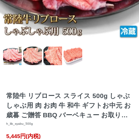
常陸牛 リブロース スライス 500g しゃぶ
しゃぶ用 肉 お肉 牛 和牛 ギフトお中元 お
歳暮 ご贈答 BBQ バーベキュー お取り寄
せ グルメ 冷蔵 すき焼き
h_lib_syabu_500g
5,445円(内税)