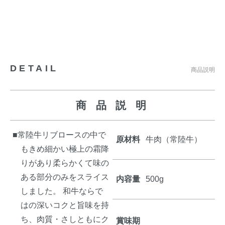
DETAIL
商品説明
商 品 説 明
■常陸牛リブロースの中で
原材料
牛肉（常陸牛）
もきめ細かい極上の霜降
りがあり柔らかくて味の
ある部分のみをスライス
内容量
500g
しました。 和牛ならで
はの深いコクと旨味を持
ち、肉質・さしともにク
賞味期