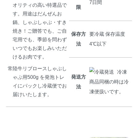
7日間
オリティの高い特選品で
限
す。用途はだんぜんお
鍋、しゃぶしゃぶ・すき
焼き！ご贈答でも、ご自
保存方
要冷蔵 保存温度
宅用でも、季節を問わず
法
4℃以下
いつでもお楽しみいただ
けるお肉です。
常陸牛リブロースしゃぶし
冷凍
発送方
ゃぶ用500g を発泡トレ
商品同梱の時は冷
イにパックし冷蔵便でお
法
凍便扱いです。
届けいたします。