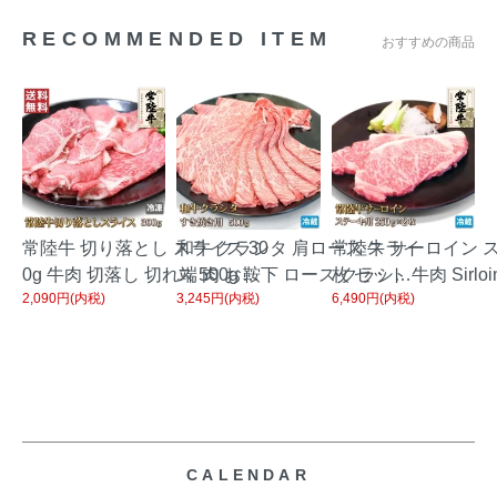
RECOMMENDED ITEM
おすすめの商品
常陸牛 切り落とし スライス 30
和牛 クラシタ 肩ロース スライ
常陸牛 サーロイン ス
0g 牛肉 切落し 切れ端 肉 お肉
ス 500g 鞍下 ロース クラシタ
枚 セット 牛肉 Sirloin
2,090円(内税)
3,245円(内税)
6,490円(内税)
牛 ギフトお中元 お歳暮 ご贈答
ロース すき焼き しゃぶしゃぶ
中元 ギフト お歳暮 
牛丼 肉じゃが すき焼き カレー
お中元 ギフト お歳暮 ご贈答 お
答 黒毛和牛 茨城県産 
お取り寄せ グルメ 冷凍
取り寄せ グルメ
CALENDAR